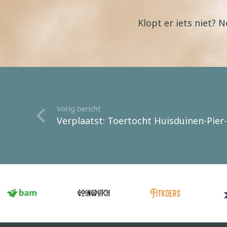
Klopt er iets niet?
Vorig bericht
Verplaatst: Toertocht Huisduinen-Pie