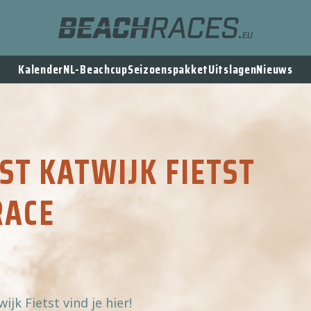
Kalender
NL-Beachcup
Seizoenspakket
Uitslagen
Nieuws
ST KATWIJK FIETST
RACE
wijk Fietst vind je hier!