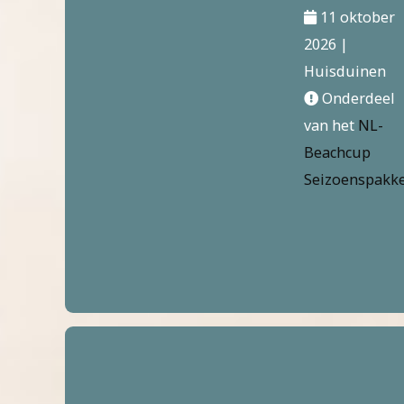
11 oktober
2026 |
Huisduinen
Onderdeel
van het
NL-
Beachcup
Seizoenspakk