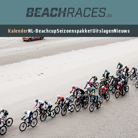
Kalender
NL-Beachcup
Seizoenspakket
Uitslagen
Nieuws