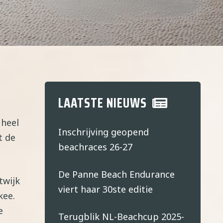
LAATSTE NIEUWS
 heel
Inschrijving geopend
t de
beachraces 26-27
De Panne Beach Endurance
twijk
viert haar 30ste editie
kee.
e
Terugblik NL-Beachcup 2025-