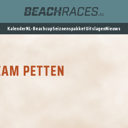
Kalender
NL-Beachcup
Seizoenspakket
Uitslagen
Nieuws
EAM PETTEN